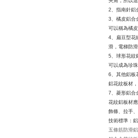
夾角，所以這
2、指南針鋁
3、橘皮鋁合
可以稱為橘皮
4、扁豆型花
滑，電梯防滑
5、球形花紋
可以成為珍珠
6、其他鋁板
鋁花紋板材，
7、菱形鋁合
花紋鋁板材應
飾條、拉手、
技術標準：鋁及
五條筋防滑鋁