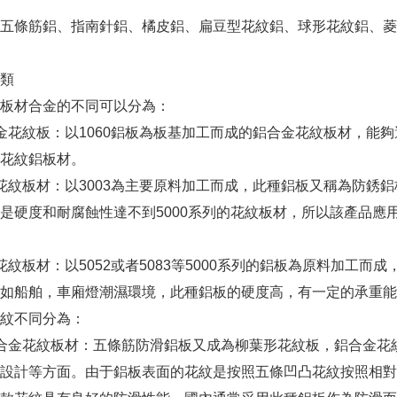
五條筋鋁、指南針鋁、橘皮鋁、扁豆型花紋鋁、球形花紋鋁、菱
類
板材合金的不同可以分為：
金花紋板：以1060鋁板為板基加工而成的鋁合金花紋板材，能
花紋鋁板材。
花紋板材：以3003為主要原料加工而成，此種鋁板又稱為防銹
是硬度和耐腐蝕性達不到5000系列的花紋板材，所以該產品應
花紋板材：以5052或者5083等5000系列的鋁板為原料加工
如船舶，車廂燈潮濕環境，此種鋁板的硬度高，有一定的承重能
紋不同分為：
合金花紋板材：五條筋防滑鋁板又成為柳葉形花紋板，鋁合金花
設計等方面。由于鋁板表面的花紋是按照五條凹凸花紋按照相對平