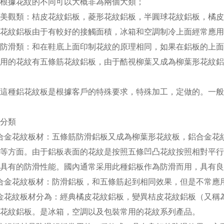
根據花紋的不同可以大概非為兩個大類；
美觀類：桔皮花紋鋁板，菱形花紋鋁板，半圓球花紋鋁板，橘皮
花紋鋁板由于有較好的接觸面積，冰箱和空調制冷上面經常應用
防滑類：和在鞋底上面印制花紋的原理相同，如果在鋁板的上面
用的花紋有五條筋花紋鋁板，由于酷視柳葉又成為柳葉形花紋鋁
這種鋁花紋板是根據客戶的特殊要求，特殊加工，定做的。一般
分類
合金花紋板材：五條筋防滑鋁板又成為柳葉形花紋板，鋁合金花
等方面。由于鋁板表面的花紋是按照五條凹凸花紋按照相對平行排
紋具有的防滑性能。國內通常采用此種鋁板作為防滑而用，具有良
合金花紋板材：防滑鋁板，和五條筋起到相同效果，但是不常應
金花紋板材分為：經典橘皮花紋鋁板，變異桔皮花紋鋁板（又稱
花紋鋁板。是冰箱，空調以及包裝常用的花紋系列產品。