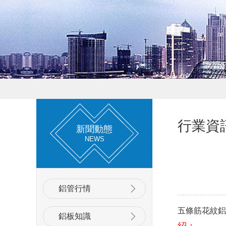
行業資
新聞動態
NEWS
鋁管行情
五條筋花紋鋁
鋁板知識