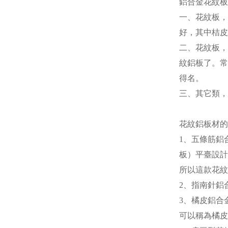
鋁合金花紋板
一、花紋板，
好，其中桔皮
二、花紋板，
紋鋁板了。常
得名。
三、其它類，
花紋鋁板材的
1、五條筋鋁
板）平臺設計
所以這款花
2、指南針鋁
3、橘皮鋁合
可以稱為橘皮