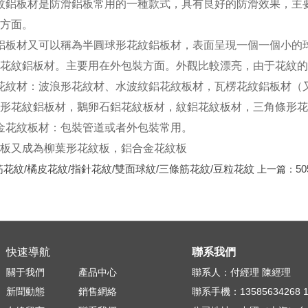
紋鋁板材是防滑鋁板常用的一種款式，具有良好的防滑效果，主
方面。
鋁板材又可以稱為半圓球形花紋鋁板材，表面呈現一個一個小的
花紋鋁板材。主要用在外包裝方面。外觀比較漂亮，由于花紋的
花紋材：波浪形花紋材、水波紋鋁花紋板材，瓦楞花紋鋁板材（
形花紋鋁板材，鵝卵石鋁花紋板材，紋鋁花紋板材，三角條形花
金花紋板材：包裝管道或者外包裝常用。
板又成為柳葉形花紋板，鋁合金花紋板
花紋/橘皮花紋/指針花紋/雙面球紋/三條筋花紋/豆粒花紋
5
上一篇：
快速導航
聯系我們
關于我們
產品中心
聯系人：付經理 陳經理
新聞動態
銷售網絡
聯系手機：13585634268 13