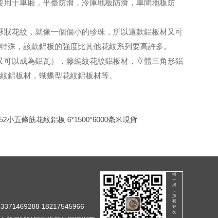
要用于車廂，平臺防滑，冷庫地板防滑，車間地板防
球狀花紋，就像一個個小的珍珠，所以這款鋁板材又可
特殊，該款鋁板的強度比其他花紋系列要高許多。
又可以成為鋁瓦），藤編紋花紋鋁板材，立體三角形鋁
紋鋁板材，蝴蝶型花紋鋁板材等。
052小五條筋花紋鋁板 6*1500*6000毫米現貨
掃
一
掃
，
加
我
371469288 18217545966
好
友