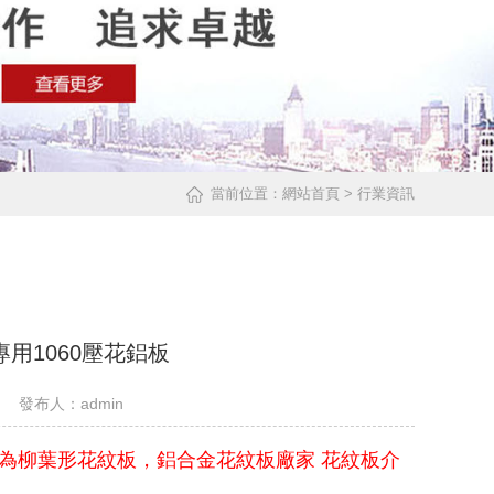
當前位置：
網站首頁
> 行業資訊
用1060壓花鋁板
 發布人：admin
為柳葉形花紋板，鋁合金花紋板廠家 花紋板介