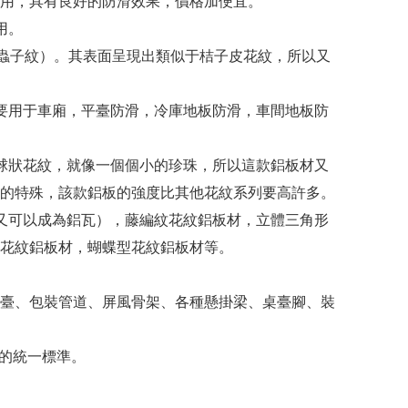
用，具有良好的防滑效果，價格加便宜。
用。
為蟲子紋）。其表面呈現出類似于桔子皮花紋，所以又
要用于車廂，平臺防滑，冷庫地板防滑，車間地板防
球狀花紋，就像一個個小的珍珠，所以這款鋁板材又
的特殊，該款鋁板的強度比其他花紋系列要高許多。
又可以成為鋁瓦），藤編紋花紋鋁板材，立體三角形
花紋鋁板材，蝴蝶型花紋鋁板材等。
臺、包裝管道、屏風骨架、各種懸掛梁、桌臺腳、裝
紋板的統一標準。