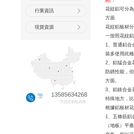
紹：
花紋鋁可分為
行業資訊
方面
花紋鋁板材分
現貨資源
一按照花紋鋁
1、普通鋁合
裝多使用此種
2、鋁猛合金
防銹性能，但
方面。
3、鋁鎂合金
13585634268
特殊地方，比
根據鋁板材花
1、五條筋鋁
（地板）平臺