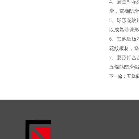
4、扁豆型花
滑，電梯防滑
5、球形花紋
以成為珍珠形
6、其他鋁板
花紋板材，條
7、菱形鋁合
五條筋防滑鋁
五條筋
下一篇：