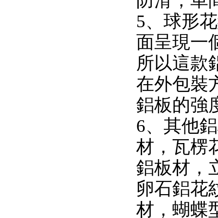
防滑，車
5、球形
面呈現一
所以這款
在外包裝
鋁板的強
6、其他
材，瓦楞
鋁板材，
卵石鋁花
材，蝴蝶