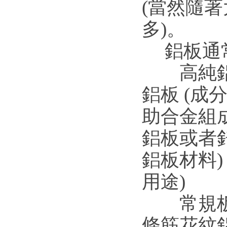
(當然隨著
多)。
鋁板通常
高純鋁板
鋁板 (
助合金組成
鋁板或者
鋁板材料
用途) 2.
常規板 2.
條筋花紋