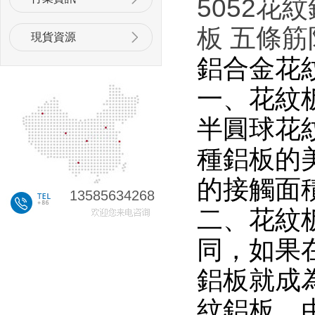
5052花
板 五條
現貨資源
鋁合金花
一、花紋
半圓球花
種鋁板的
的接觸面
13585634268
二、花紋
同，如果
鋁板就成
紋鋁板，