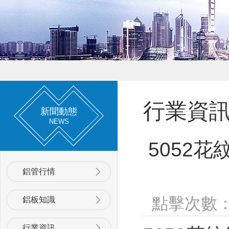
行業資
新聞動態
NEWS
5052
鋁管行情
點擊次數
鋁板知識
行業資訊